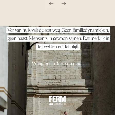
Ver van huis valt de rest weg. Geen familiedynamieken,
geen haast. Mensen zijn gewoon samen. Dat merk ik in
de beelden en dat blijft.
V
r
a
a
g
e
e
n
o
f
f
e
r
t
e
o
p
m
a
a
t